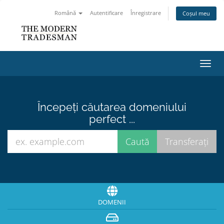
Română
Autentificare
Înregistrare
Coșul meu
Navi
Toggl
Începeți căutarea domeniului
perfect ...
DOMENII