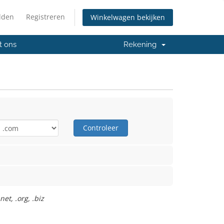
lden
Registreren
Winkelwagen bekijken
t ons
Rekening
Controleer
et, .org, .biz