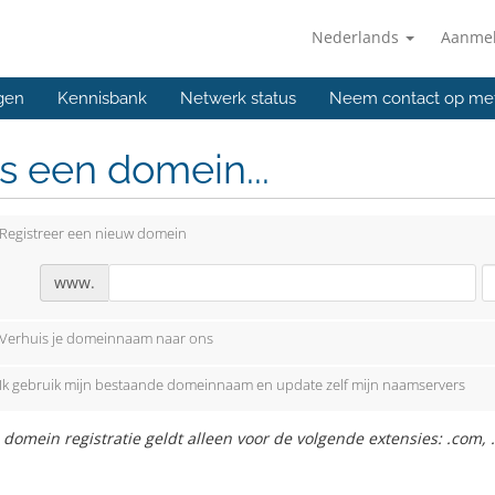
Nederlands
Aanme
gen
Kennisbank
Netwerk status
Neem contact op me
s een domein...
Registreer een nieuw domein
www.
Verhuis je domeinnaam naar ons
Ik gebruik mijn bestaande domeinnaam en update zelf mijn naamservers
 domein registratie geldt alleen voor de volgende extensies: .com, .n