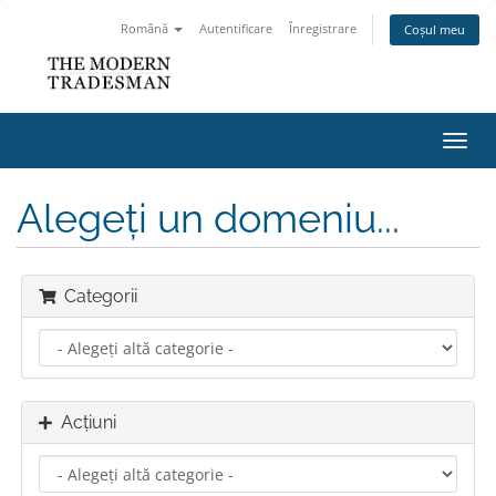
Română
Autentificare
Înregistrare
Coșul meu
Navi
Toggl
Alegeți un domeniu...
Categorii
Acțiuni